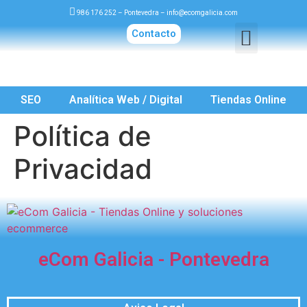
986 176 252
– Pontevedra –
info@ecomgalicia.com
Contacto
SEO
Analítica Web / Digital
Tiendas Online
Política de
Privacidad
eCom Galicia - Pontevedra